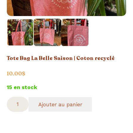
Tote Bag La Belle Saison | Coton recyclé
10.00
$
15 en stock
quantité
Ajouter au panier
de
Tote
Bag