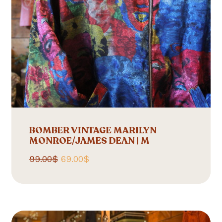
BOMBER VINTAGE MARILYN
MONROE/JAMES DEAN | M
Le
Le
99.00
$
69.00
$
prix
prix
initial
actuel
était :
est :
99.00$.
69.00$.