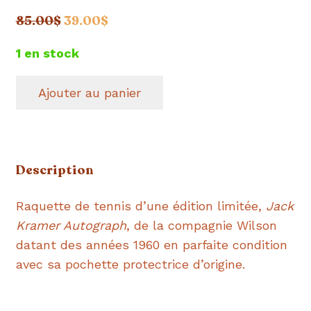
Le
Le
85.00
$
39.00
$
prix
prix
1 en stock
initial
actuel
était :
est :
Ajouter au panier
85.00$.
39.00$.
quantité
de
RAQUETTE
DE
Description
TENNIS
WILSON
Raquette de tennis d’une édition limitée,
Jack
|
Kramer Autograph
, de la compagnie Wilson
Édition
datant des années 1960 en parfaite condition
Jack
avec sa pochette protectrice d’origine.
Kramer
Autograph